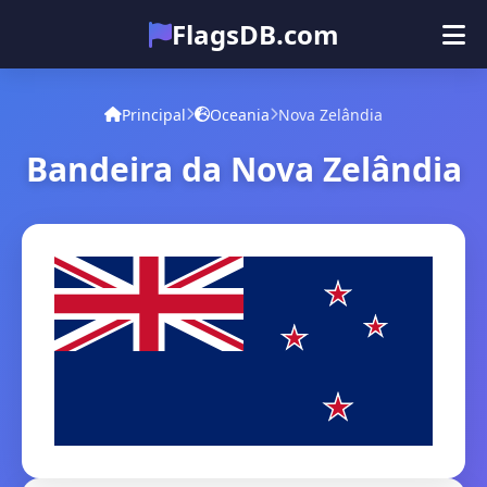
FlagsDB.com
Principal
Todos os países
Quiz
Principal
Oceania
Nova Zelândia
Emoji
Bandeira da Nova Zelândia