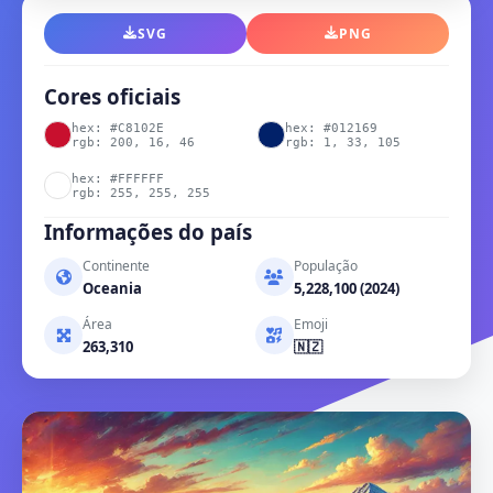
SVG
PNG
Cores oficiais
hex: #C8102E
hex: #012169
rgb: 200, 16, 46
rgb: 1, 33, 105
hex: #FFFFFF
rgb: 255, 255, 255
Informações do país
Continente
População
Oceania
5,228,100 (2024)
Área
Emoji
263,310
🇳🇿