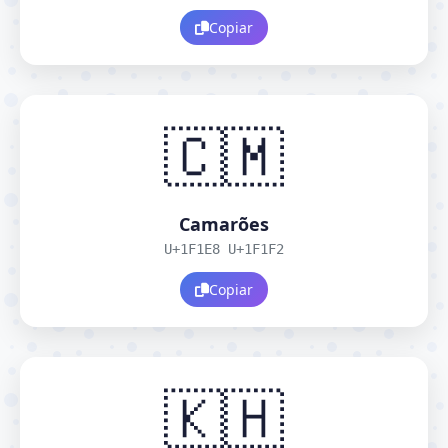
Copiar
🇨🇲
Camarões
U+1F1E8 U+1F1F2
Copiar
🇰🇭