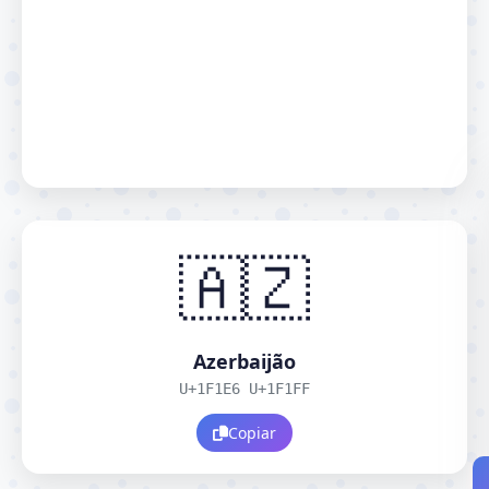
🇦🇿
Azerbaijão
U+1F1E6 U+1F1FF
Copiar