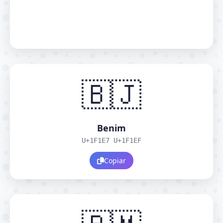
🇧🇯
Benim
U+1F1E7 U+1F1EF
Copiar