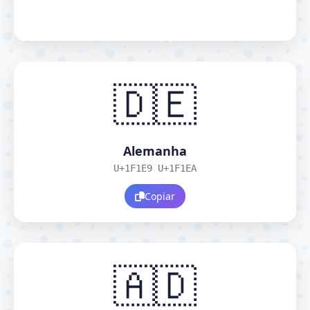
🇩🇪
Alemanha
U+1F1E9 U+1F1EA
Copiar
🇦🇩