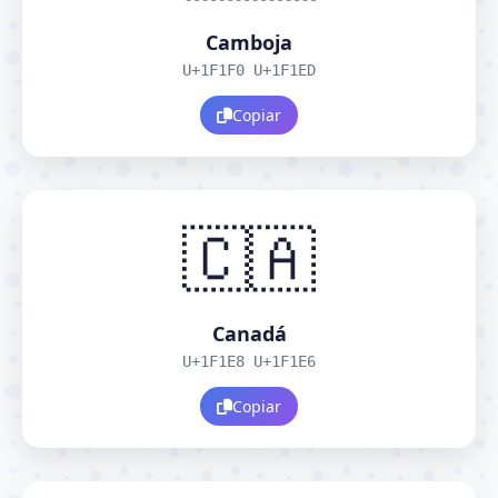
Camboja
U+1F1F0 U+1F1ED
Copiar
🇨🇦
Canadá
U+1F1E8 U+1F1E6
Copiar