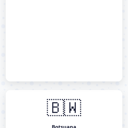
🇧🇼
Botsuana