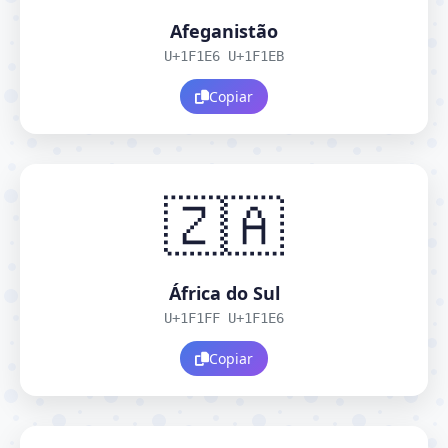
Afeganistão
U+1F1E6 U+1F1EB
Copiar
🇿🇦
África do Sul
U+1F1FF U+1F1E6
Copiar