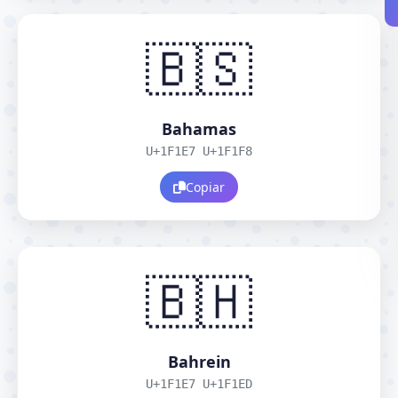
🇧🇸
Bahamas
U+1F1E7 U+1F1F8
Copiar
🇧🇭
Bahrein
U+1F1E7 U+1F1ED