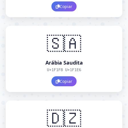
Copiar
🇸🇦
Arábia Saudita
U+1F1F8 U+1F1E6
Copiar
🇩🇿