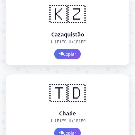
🇰🇿
Cazaquistão
U+1F1F0 U+1F1FF
Copiar
🇹🇩
Chade
U+1F1F9 U+1F1E9
Copiar