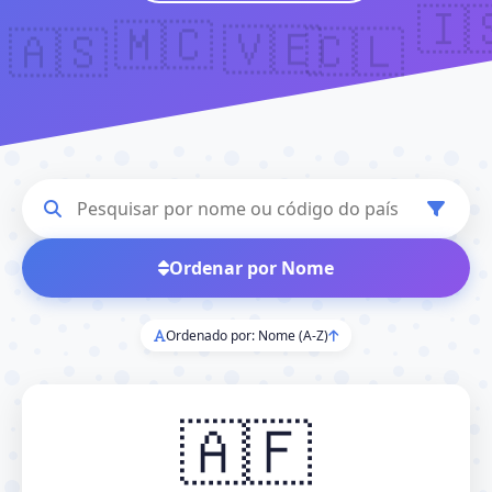
🇮
🇲🇨
🇦🇸
🇻🇪
🇨🇱
Ordenar por Nome
Ordenado por: Nome (A-Z)
🇦🇫