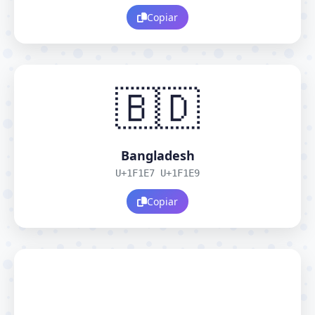
Copiar
🇧🇩
Bangladesh
U+1F1E7 U+1F1E9
Copiar