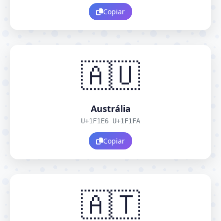
Copiar
🇦🇺
Austrália
U+1F1E6 U+1F1FA
Copiar
🇦🇹