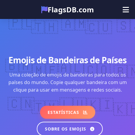
FlagsDB.com
🇵🇱
🇦🇲
Principal
🇸
🇹🇭
🇨🇺
Todos os países
Quiz
Emoji
Emojis de Bandeiras de Países
🇧🇲
🇦🇱
🇲🇫
🇨🇴
🇧
Uma coleção de emojis de bandeiras para todos os
países do mundo. Copie qualquer bandeira com um
clique para usar em mensagens e redes sociais.
🇨🇳
🇱🇺
🇰🇮
🇹🇲
🇰
ESTATÍSTICAS
SOBRE OS EMOJIS