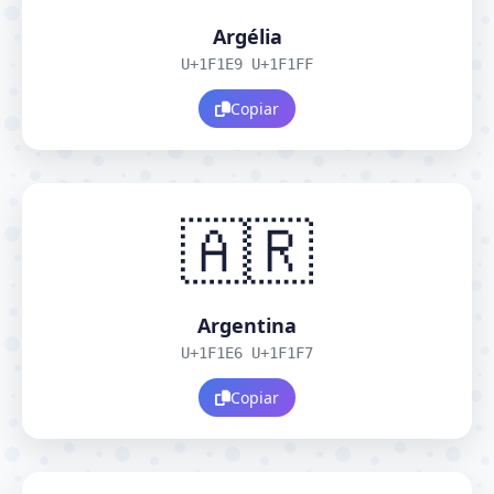
Argélia
U+1F1E9 U+1F1FF
Copiar
🇦🇷
Argentina
U+1F1E6 U+1F1F7
Copiar