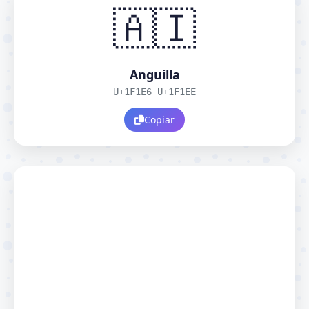
🇦🇮
Anguilla
U+1F1E6 U+1F1EE
Copiar