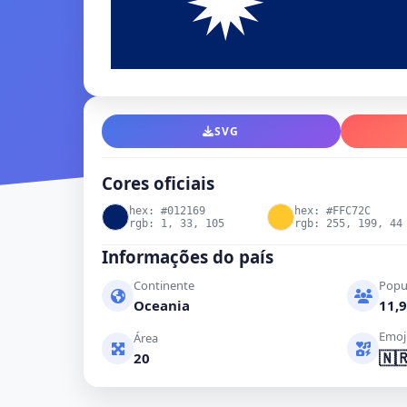
SVG
Cores oficiais
hex: #012169
hex: #FFC72C
rgb: 1, 33, 105
rgb: 255, 199, 44
Informações do país
Continente
Popu
Oceania
11,9
Emoj
Área
🇳
20