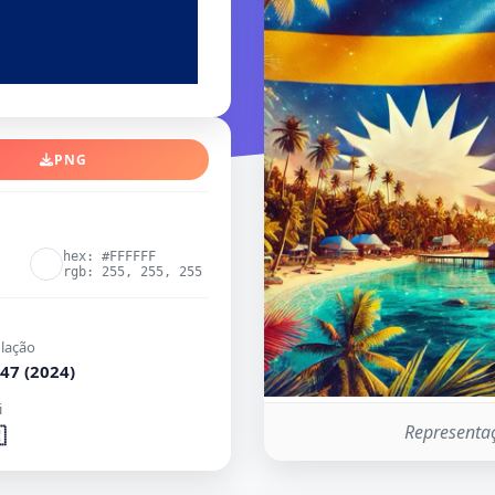
PNG
hex: #FFFFFF
rgb: 255, 255, 255
lação
47 (2024)
i
Representaç
