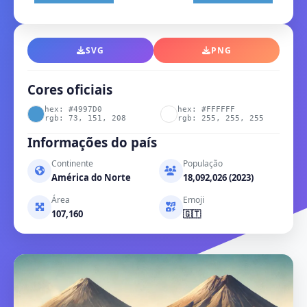
SVG
PNG
Cores oficiais
hex: #4997D0
hex: #FFFFFF
rgb: 73, 151, 208
rgb: 255, 255, 255
Informações do país
Continente
População
América do Norte
18,092,026 (2023)
Área
Emoji
107,160
🇬🇹