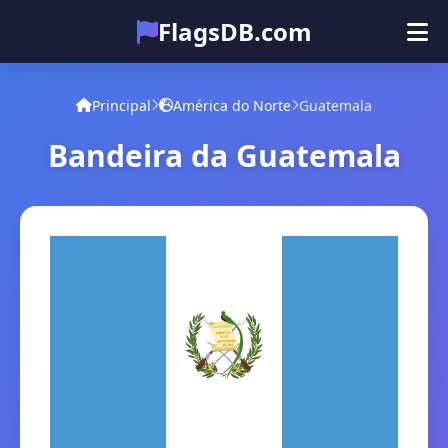
FlagsDB.com
Principal
Todos os países
Quiz
Principal
América do Norte
Guatemala
Emoji
Bandeira da Guatemala