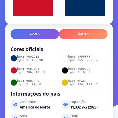
SVG
PNG
Cores oficiais
hex: #002D62
hex: #FFFFFF
rgb: 0, 45, 98
rgb: 255, 255, 255
hex: #CE1126
hex: #000000
rgb: 206, 17, 38
rgb: 0, 0, 0
hex: #006300
hex: #EAC102
rgb: 0, 99, 0
rgb: 234, 193, 2
Informações do país
Continente
População
América do Norte
11,332,972 (2023)
Área
Emoji