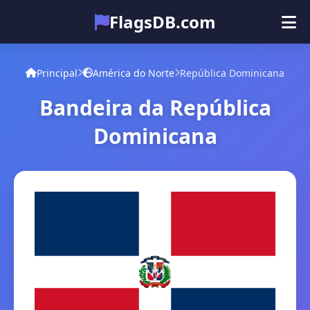
FlagsDB.com
Principal
Todos os países
Quiz
Principal
América do Norte
República Dominicana
Emoji
Bandeira da República
Dominicana