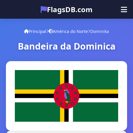
FlagsDB.com
Principal
Todos os países
Quiz
Principal
América do Norte
Dominika
Emoji
Bandeira da Dominica