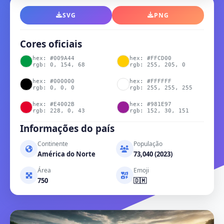
SVG
PNG
Cores oficiais
hex: #009A44
hex: #FFCD00
rgb: 0, 154, 68
rgb: 255, 205, 0
hex: #000000
hex: #FFFFFF
rgb: 0, 0, 0
rgb: 255, 255, 255
hex: #E4002B
hex: #981E97
rgb: 228, 0, 43
rgb: 152, 30, 151
Informações do país
Continente
População
América do Norte
73,040 (2023)
Área
Emoji
750
🇩🇲