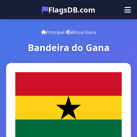
FlagsDB.com
Principal
Todos os países
Quiz
Principal
África
Gana
Emoji
Bandeira do Gana