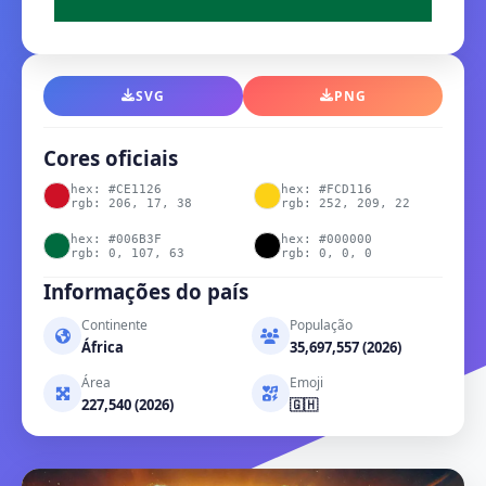
SVG
PNG
Cores oficiais
hex: #CE1126
hex: #FCD116
rgb: 206, 17, 38
rgb: 252, 209, 22
hex: #006B3F
hex: #000000
rgb: 0, 107, 63
rgb: 0, 0, 0
Informações do país
Continente
População
África
35,697,557 (2026)
Área
Emoji
227,540 (2026)
🇬🇭