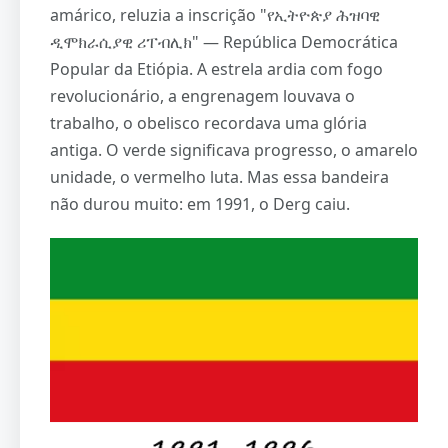
amárico, reluzia a inscrição "የኢትዮጵያ ሕዝባዊ
ዲሞክራሲያዊ ሪፐብሊክ" — República Democrática
Popular da Etiópia. A estrela ardia com fogo
revolucionário, a engrenagem louvava o
trabalho, o obelisco recordava uma glória
antiga. O verde significava progresso, o amarelo
unidade, o vermelho luta. Mas essa bandeira
não durou muito: em 1991, o Derg caiu.