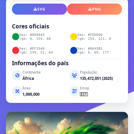
SVG
PNG
Cores oficiais
hex: #009A44
hex: #FEDD00
rgb: 0, 154, 68
rgb: 254, 221, 0
hex: #EF3340
hex: #0645B1
rgb: 239, 51, 64
rgb: 6, 69, 177
Informações do país
Continente
População
África
135,472,051 (2025)
Área
Emoji
1,000,000
🇪🇹