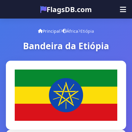
FlagsDB.com
Principal
Todos os países
Quiz
Principal
África
Etiópia
Emoji
Bandeira da Etiópia