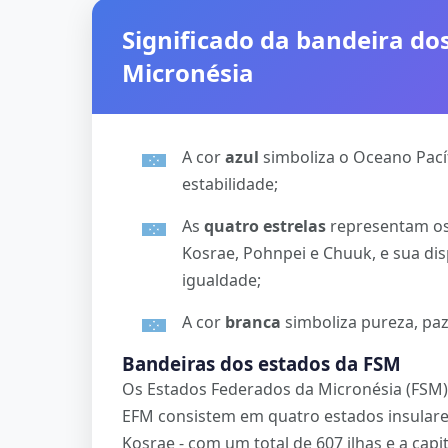
Significado da bandeira do
Micronésia
A cor
azul
simboliza o Oceano Pací
estabilidade;
As
quatro estrelas
representam os 
Kosrae, Pohnpei e Chuuk, e sua di
igualdade;
A cor
branca
simboliza pureza, pa
Bandeiras dos estados da FSM
Os Estados Federados da Micronésia (FSM)
EFM consistem em quatro estados insular
Kosrae - com um total de 607 ilhas e a capita