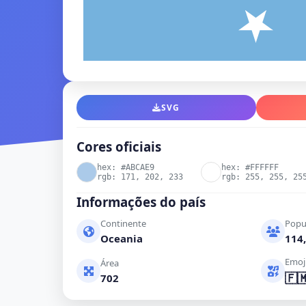
SVG
Cores oficiais
hex: #ABCAE9
hex: #FFFFFF
rgb: 171, 202, 233
rgb: 255, 255, 25
Informações do país
Continente
Popu
Oceania
114,
Emoj
Área
🇫
702