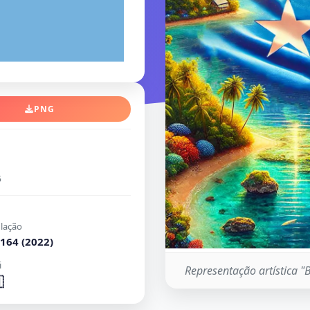
PNG
5
lação
164 (2022)
i
Representação artística 
