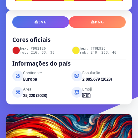
SVG
PNG
Cores oficiais
hex: #D82126
hex: #F8E92E
rgb: 216, 33, 38
rgb: 248, 233, 46
Informações do país
Continente
População
Europa
2,085,679 (2023)
Área
Emoji
25,220 (2023)
🇲🇰