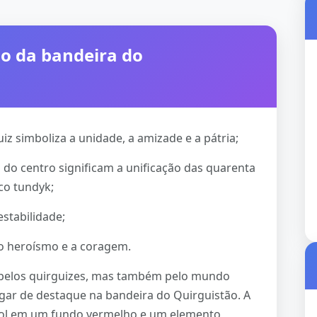
mo da bandeira do
z simboliza a unidade, a amizade e a pátria;
o centro significam a unificação das quarenta
co tundyk;
estabilidade;
, o heroísmo e a coragem.
 pelos quirguizes, mas também pelo mundo
ugar de destaque na bandeira do Quirguistão. A
sol em um fundo vermelho e um elemento