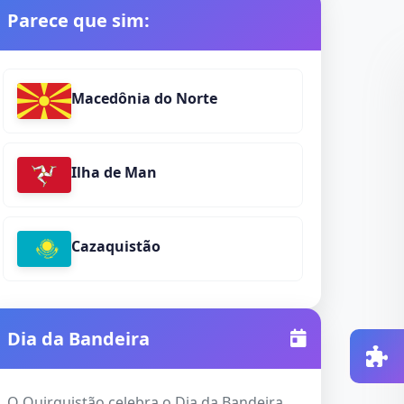
Parece que sim:
Macedônia do Norte
Ilha de Man
Cazaquistão
Dia da Bandeira
O Quirguistão celebra o Dia da Bandeira