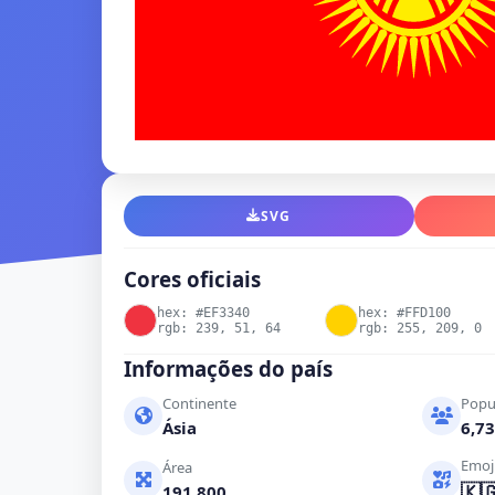
SVG
Cores oficiais
hex: #EF3340
hex: #FFD100
rgb: 239, 51, 64
rgb: 255, 209, 0
Informações do país
Continente
Popu
Ásia
6,73
Emoj
Área
🇰
191,800