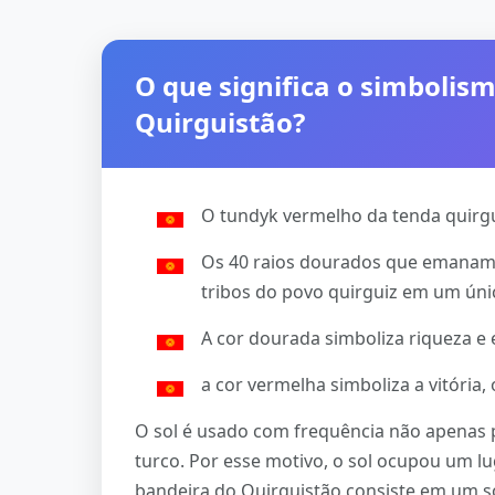
O que significa o simbolis
Quirguistão?
O tundyk vermelho da tenda quirgui
Os 40 raios dourados que emanam d
tribos do povo quirguiz em um úni
A cor dourada simboliza riqueza e 
a cor vermelha simboliza a vitória
O sol é usado com frequência não apenas
turco. Por esse motivo, o sol ocupou um l
bandeira do Quirguistão consiste em um 