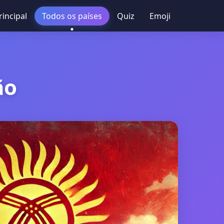
rincipal
Todos os países
Quiz
Emoji
ão