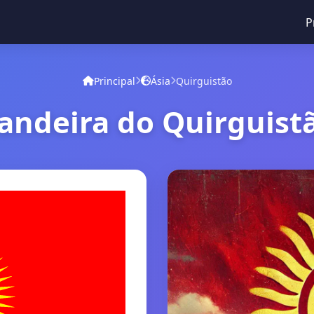
P
Principal
Ásia
Quirguistão
andeira do Quirguist