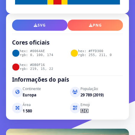
SVG
PNG
Cores oficiais
hex: #0064AE
hex: #FFD300
rgb: 0, 100, 174
rgb: 255, 211, 0
hex: #DB0F16
rgb: 219, 15, 22
Informações do país
Continente
População
Europa
29 789 (2019)
Área
Emoji
1 580
🇦🇽