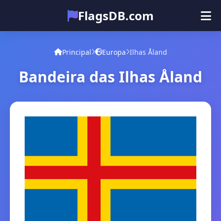
FlagsDB.com
Principal
Todos os países
Quiz
Principal
Europa
Ilhas Åland
Emoji
Bandeira das Ilhas Åland