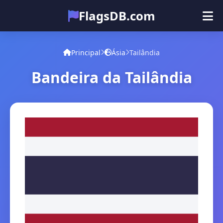
FlagsDB.com
Principal
Todos os países
Quiz
Principal
Ásia
Tailândia
Emoji
Bandeira da Tailândia