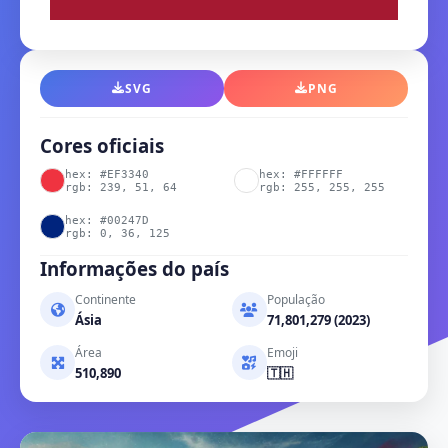
SVG
PNG
Cores oficiais
hex: #EF3340
hex: #FFFFFF
rgb: 239, 51, 64
rgb: 255, 255, 255
hex: #00247D
rgb: 0, 36, 125
Informações do país
Continente
População
Ásia
71,801,279 (2023)
Área
Emoji
510,890
🇹🇭