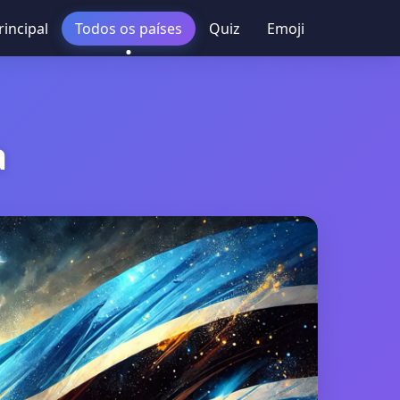
rincipal
Todos os países
Quiz
Emoji
a