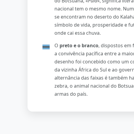
do Botsuana, «
Pula
», significa lit
nacional tem o mesmo nome. Num pa
se encontram no deserto do Kalah
símbolo de vida, prosperidade e fu
onde cai essa chuva.
O
preto e o branco
, dispostos em 
a convivência pacífica entre a mai
desenho foi concebido como um con
da vizinha África do Sul e ao gove
alternância das faixas é também h
zebra, o animal nacional do Botsu
armas do país.