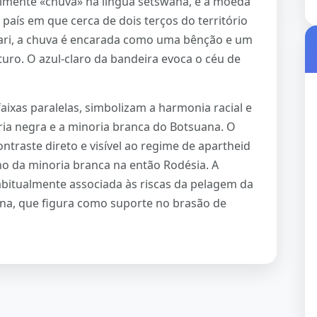
eralmente «chuva» na língua setswana, e a moeda
ís em que cerca de dois terços do território
ari, a chuva é encarada como uma bênção e um
turo. O azul-claro da bandeira evoca o céu de
faixas paralelas, simbolizam a harmonia racial e
oria negra e a minoria branca do Botsuana. O
traste direto e visível ao regime de apartheid
rno da minoria branca na então Rodésia. A
abitualmente associada às riscas da pelagem da
ana, que figura como suporte no brasão de