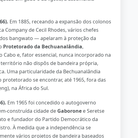
66).
Em 1885, receando a expansão dos colonos
ica Company de Cecil Rhodes, vários chefes
, dos bangwato — apelaram à proteção da
do
Protetorado da Bechuanalândia
,
 Cabo e, fator essencial, nunca incorporado na
 território não dispôs de bandeira própria,
ca. Uma particularidade da Bechuanalândia
o protetorado se encontrar, até 1965, fora das
g), na África do Sul.
6).
Em 1965 foi concedido o autogoverno
ecém-construída cidade de
Gaborone
e Seretse
to e fundador do Partido Democrático da
stro. À medida que a independência se
amente vários projetos de bandeira baseados