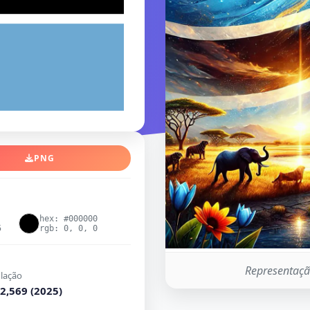
PNG
hex: #000000
5
rgb: 0, 0, 0
Representaçã
lação
2,569 (2025)