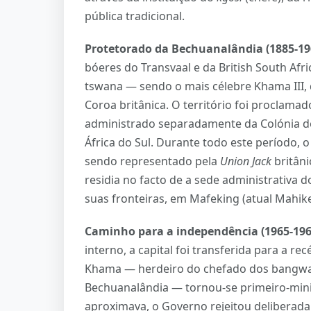
pública tradicional.
Protetorado da Bechuanalândia (1885-19
bóeres do Transvaal e da British South Afr
tswana — sendo o mais célebre Khama III
Coroa britânica. O território foi proclama
administrado separadamente da Colónia do
África do Sul. Durante todo este período, o
sendo representado pela
Union Jack
britâni
residia no facto de a sede administrativa d
suas fronteiras, em Mafeking (atual Mahiken
Caminho para a independência (1965-196
interno, a capital foi transferida para a r
Khama — herdeiro do chefado dos bangwa
Bechuanalândia — tornou-se primeiro-mini
aproximava, o Governo rejeitou deliberad