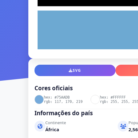
SVG
Cores oficiais
hex: #75AADB
hex: #FFFFFF
rgb: 117, 170, 219
rgb: 255, 255, 25
Informações do país
Continente
Popu
África
2,56