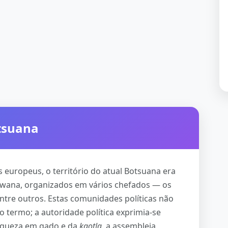
otsuana
 europeus, o território do atual Botsuana era
swana, organizados em vários chefados — os
tre outros. Estas comunidades políticas não
 termo; a autoridade política exprimia-se
riqueza em gado e da
kgotla
, a assembleia