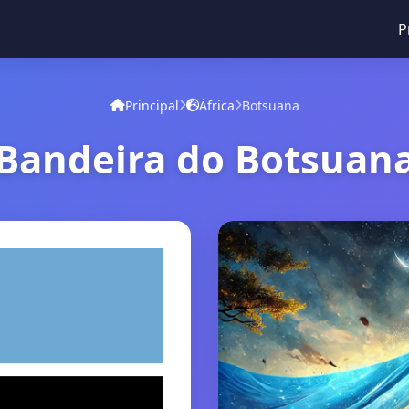
P
Principal
África
Botsuana
Bandeira do Botsuan