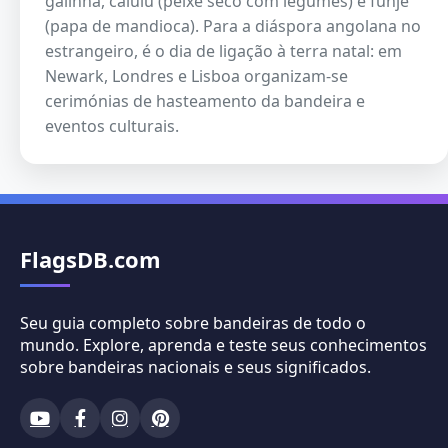
galinha, calulu (peixe seco com legumes) e funje
(papa de mandioca). Para a diáspora angolana no
estrangeiro, é o dia de ligação à terra natal: em
Newark, Londres e Lisboa organizam-se
cerimónias de hasteamento da bandeira e
eventos culturais.
FlagsDB.com
Seu guia completo sobre bandeiras de todo o
mundo. Explore, aprenda e teste seus conhecimentos
sobre bandeiras nacionais e seus significados.