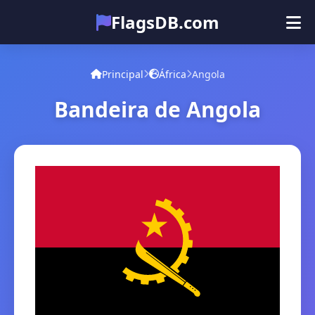
FlagsDB.com
Principal
Todos os países
Quiz
Principal
África
Angola
Emoji
Bandeira de Angola