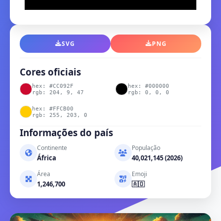
SVG
PNG
Cores oficiais
hex: #CC092F
hex: #000000
rgb: 204, 9, 47
rgb: 0, 0, 0
hex: #FFCB00
rgb: 255, 203, 0
Informações do país
Continente
População
África
40,021,145 (2026)
Área
Emoji
1,246,700
🇦🇴