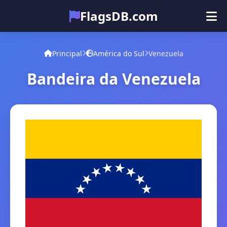
FlagsDB.com
Principal
Todos os países
Quiz
Principal
América do Sul
Venezuela
Emoji
Bandeira da Venezuela