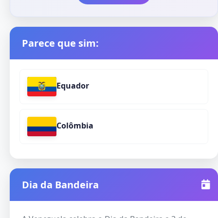
Parece que sim:
Equador
Colômbia
Dia da Bandeira