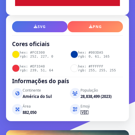
SVG
PNG
Cores oficiais
hex: #FCE300
hex: #003DA5
rgb: 252, 227, 0
rgb: 0, 61, 165
hex: #EF3340
hex: #FFFFFF
rgb: 239, 51, 64
rgb: 255, 255, 255
Informações do país
Continente
População
América do Sul
28,838,499 (2023)
Área
Emoji
882,050
🇻🇪