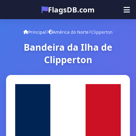
FlagsDB.com
Principal
Todos os países
Quiz
Principal
América do Norte
Clipperton
Emoji
Bandeira da Ilha de
Clipperton