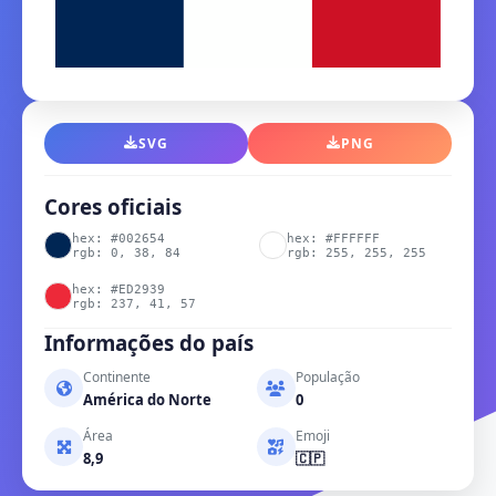
SVG
PNG
Cores oficiais
hex: #002654
hex: #FFFFFF
rgb: 0, 38, 84
rgb: 255, 255, 255
hex: #ED2939
rgb: 237, 41, 57
Informações do país
Continente
População
América do Norte
0
Área
Emoji
8,9
🇨🇵