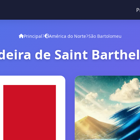
P
Principal
América do Norte
São Bartolomeu
deira de Saint Barthe