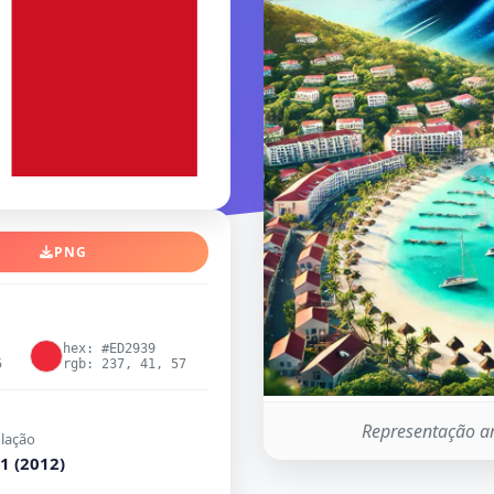
PNG
hex: #ED2939
5
rgb: 237, 41, 57
Representação ar
lação
1 (2012)