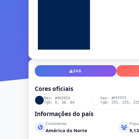
SVG
Cores oficiais
hex: #002654
hex: #FFFFFF
rgb: 0, 38, 84
rgb: 255, 255, 25
Informações do país
Continente
Popu
América do Norte
9,13