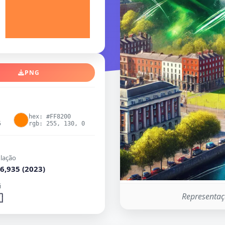
PNG
hex: #FF8200
5
rgb: 255, 130, 0
lação
6,935 (2023)
i
Representaçã
