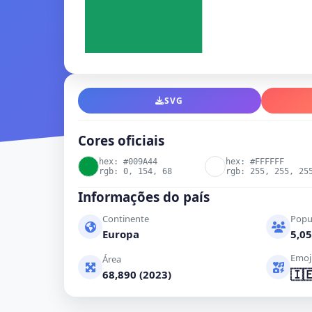
SVG
Cores oficiais
hex: #009A44
hex: #FFFFFF
rgb: 0, 154, 68
rgb: 255, 255, 25
Informações do país
Continente
Popu
Europa
5,05
Emoj
Área
🇮
68,890 (2023)