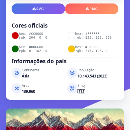
SVG
PNG
Cores oficiais
hex: #CC0000
hex: #FFFFFF
rgb: 204, 0, 0
rgb: 255, 255, 255
hex: #006600
hex: #F8C300
rgb: 0, 102, 0
rgb: 248, 195, 0
Informações do país
Continente
População
Ásia
10,143,543 (2023)
Área
Emoji
139,960
🇹🇯