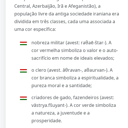
Central, Azerbaijão, Irã e Afeganistão), a
população livre da antiga sociedade iraniana era
dividida em três classes, cada uma associada a
uma cor específica:
nobreza militar (avest: raθaē-štar-). A
cor vermelha simboliza o valor e o auto-
sacrifício em nome de ideais elevados;
o clero (avest. āθravan-, aθaurvan-). A
cor branca simboliza a espiritualidade, a
pureza moral e a santidade;
criadores de gado, fazendeiros (avest:
vāstrya.fšuyant-). A cor verde simboliza
a natureza, a juventude e a
prosperidade.