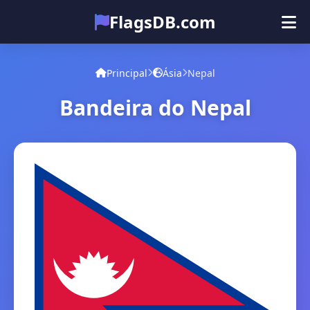
FlagsDB.com
Principal
Todos os países
Quiz
Principal
Ásia
Nepal
Emoji
Bandeira do Nepal