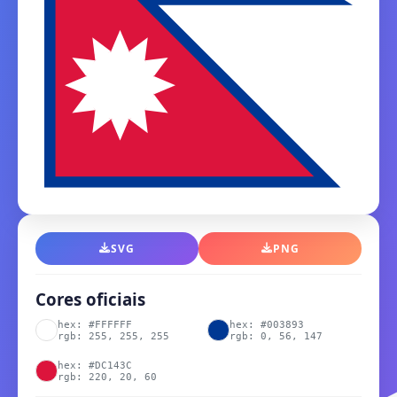
SVG
PNG
Cores oficiais
hex: #FFFFFF
hex: #003893
rgb: 255, 255, 255
rgb: 0, 56, 147
hex: #DC143C
rgb: 220, 20, 60